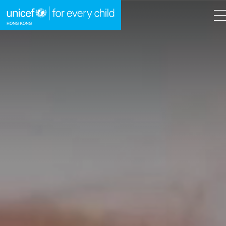
A
A
EN
繁
A
跳到內容（按回車鍵）
主頁
我們的工作
立即行動