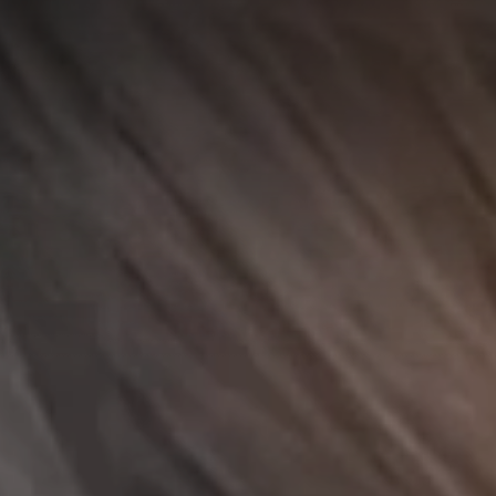
A
A
EN
繁
A