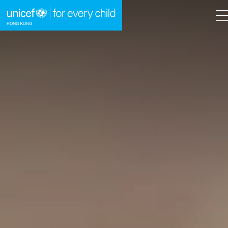
A
A
EN
繁
A
跳到內容（按回車鍵）
主頁
我們的工作
立即行動