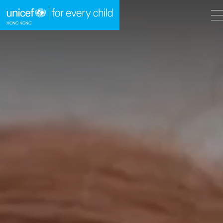
A
A
EN
繁
A
跳到內容（按回車鍵）
主頁
我們的工作
立即行動