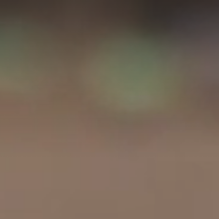
A
A
EN
繁
A