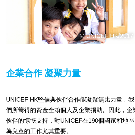
每月捐款
一般捐款
© UNICEF HK/2017
慈善家、慈善組織及基金會
籌募活動
企業合作
企業合作 凝聚力量
總覽
「零錢布施」
UNICEF HK堅信與伙伴合作能凝聚無比力量。我
們所籌得的資金全賴個人及企業捐助。因此，企
UNICEF「童心商伴」企業合作計劃
伙伴的慷慨支持，對UNICEF在190個國家和地區
企業伙伴
為兒童的工作尤其重要。