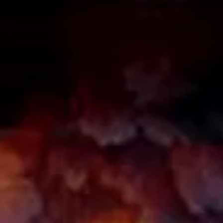
A
A
EN
繁
A