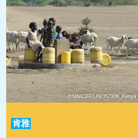
© UNICEF/UNI357339_Kenya
肯雅