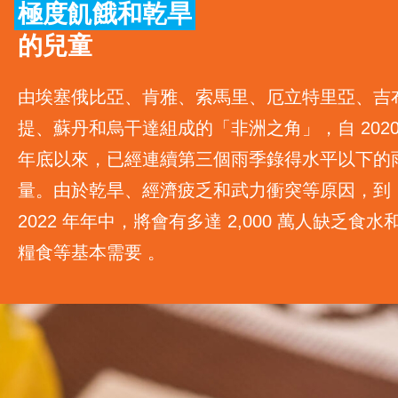
極度飢餓和乾旱
緊急救援
的兒童
人道緊急救援項目
由埃塞俄比亞、肯雅、索馬里、厄立特里亞、吉
烏克蘭緊急救援項目
提、蘇丹和烏干達組成的「非洲之角」，自 202
阿富汗危機緊急救援項目
年底以來，已經連續第三個雨季錄得水平以下的
量。由於乾旱、經濟疲乏和武力衝突等原因，到
本地倡議項目
2022 年年中，將會有多達 2,000 萬人缺乏食水
本地教育及青年項目
糧食等基本需要 。
立即行動
工作成果
關於我們