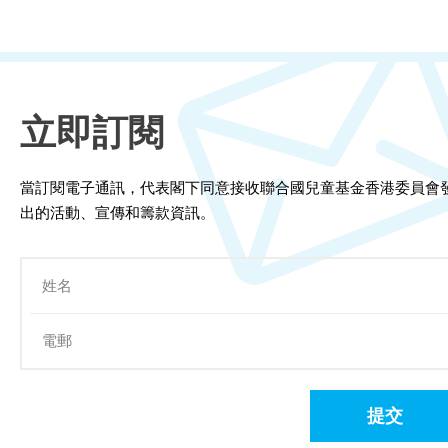
每月捐款
一般捐款
立即訂閱
慈善家、慈善組織及基金會
籌募活動
當訂閱電子通訊，代表閣下同意接收聯合國兒童基金香港委員會
出的活動、宣傳和籌款資訊。
UNICEF慈善跑
35週年晚宴
最新籌募活動
過往籌募活動
提交
街頭籌款活動