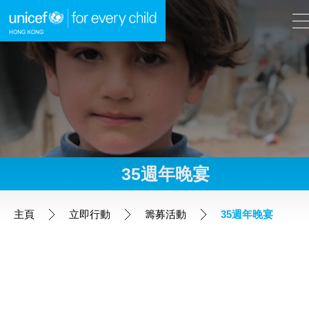
A
A
EN
繁
A
跳到內容（按回車鍵）
35週年晚宴
主頁
主頁
立即行動
籌募活動
35週年晚宴
我們的工作
立即行動