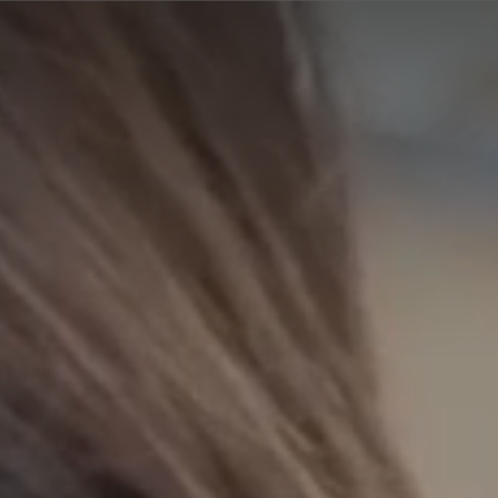
A
A
EN
繁
A