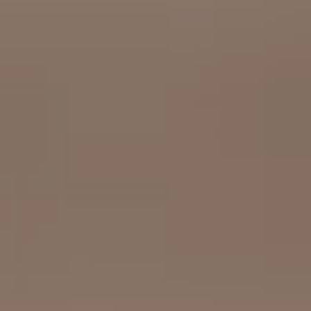
工作成果
關於我們
訊息中心
最新消息
兒童報道的新聞道德規範