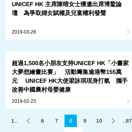
UNICEF HK 主席陳晴女士獲邀出席博鰲論
壇 為爭取婦女賦權及兒童權利發聲
2019-03-28
超過1,500名小朋友支持UNICEF HK「小畫家
大夢想繪畫比賽」 活動籌集逾港幣155萬
元 UNICEF HK大使梁詠琪現身打氣 攜手
改善中國農村母嬰健康
2019-02-23
1..
6
7
8
9
10
..87