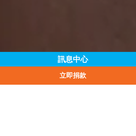
訊息中心
立即捐款
主頁
訊息中心
最新消息
CLÉ DE PEAU BEAUTÉ連續第2年與UNICEF攜手推動 UNLOC
THE POWER OF GIRLS慈善企劃 LE SÉRUM煥活細胞精華全球
部分收益將捐予UNICEF拓展女童STEM教育發展
返