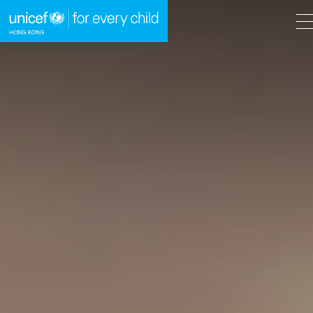
A
A
EN
繁
A
跳到內容（按回車鍵）
主頁
我們的工作
立即行動