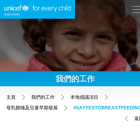
A
A
EN
繁
A
跳到內容（按回車鍵）
我們的工作
主頁
主頁
我們的工作
本地倡議項目
母乳餵哺及兒童早期發展
#SAYYESTOBREASTFEEDIN
我們的工作
返
全球項目