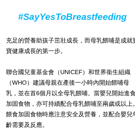
緊急救援
#SayYesToBreastfeeding
本地倡議項目
應對新冠疫情
充足的營養助孩子茁壯成長，而母乳餵哺是成就
母乳餵哺及兒童早期發展
寶健康成長的第一步。
本地合作項目
聯合國兒童基金會（UNICEF）和世界衞生組織
本地教育及青年項目
（WHO）建議母親在產後一小時內開始餵哺母
乳，並在首6個月以全母乳餵哺。當嬰兒開始進
立即行動
加固食物，亦可持續配合母乳餵哺至兩歲或以上
餵食加固食物時應注意安全及營養，並配合嬰兒
工作成果
齡需要及反應。
關於我們