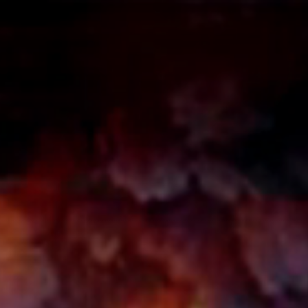
A
A
EN
繁
A