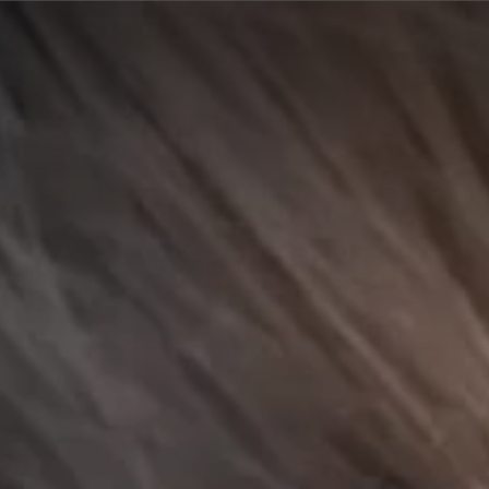
A
A
EN
繁
A