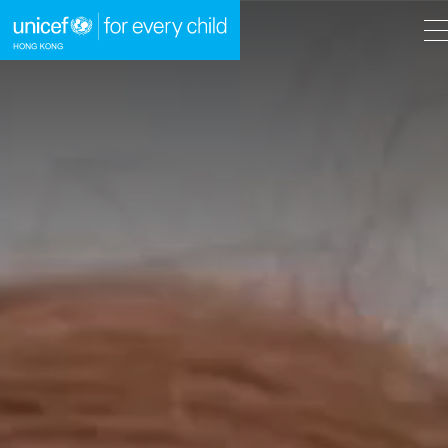
A
A
EN
繁
A
跳到內容（按回車鍵）
主頁
我們的工作
立即行動