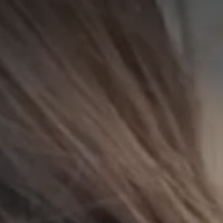
A
A
EN
繁
A