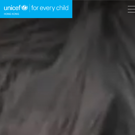
A
A
EN
繁
A
跳到內容（按回車鍵）
主頁
我們的工作
立即行動