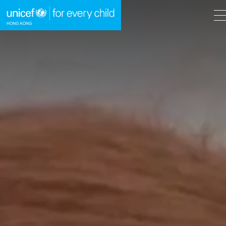
A
A
EN
繁
A
跳到內容（按回車鍵）
主頁
我們的工作
立即行動