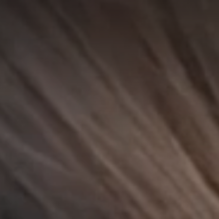
A
A
EN
繁
A