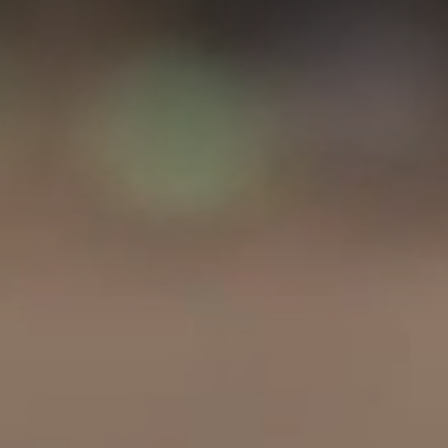
A
A
EN
繁
A