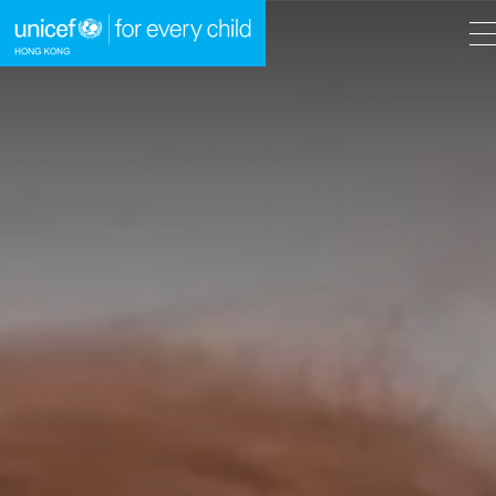
A
A
EN
繁
A
跳到內容（按回車鍵）
主頁
我們的工作
立即行動