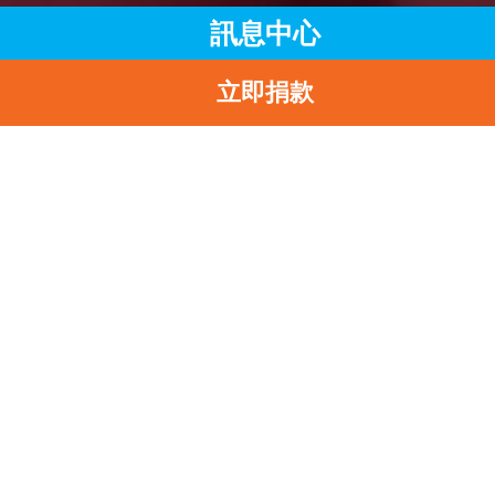
訊息中心
立即捐款
主頁
訊息中心
最新消息
UNICEF HK響應國際母乳哺育周舉辦綫上慶祝活動
返
UNICEF HK響應國際
乳哺育周舉辦綫上慶祝
動