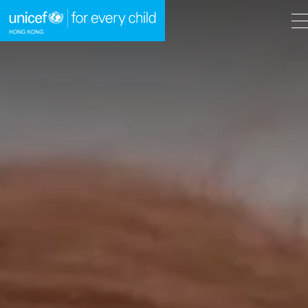
A
A
EN
繁
A
跳到內容（按回車鍵）
主頁
我們的工作
立即行動