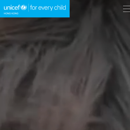
A
A
EN
繁
A
跳到內容（按回車鍵）
主頁
我們的工作
立即行動