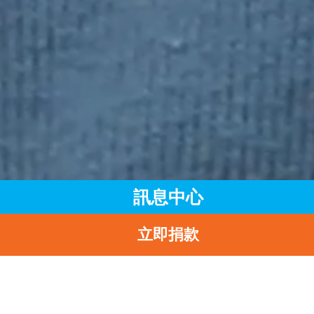
訊息中心
立即捐款
主頁
訊息中心
最新消息
立即報名參加「聆聽・一分鐘」短片比賽！
返