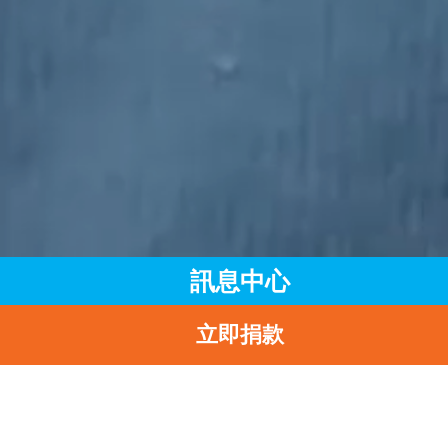
訊息中心
立即捐款
主頁
訊息中心
最新消息
立即報名參加「聆聽・一分鐘」短片比賽！
返