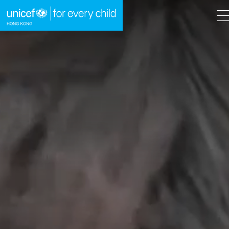
A
A
EN
繁
A
跳到內容（按回車鍵）
主頁
我們的工作
立即行動