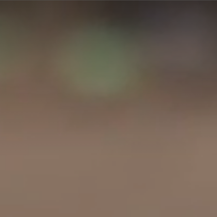
A
A
EN
繁
A