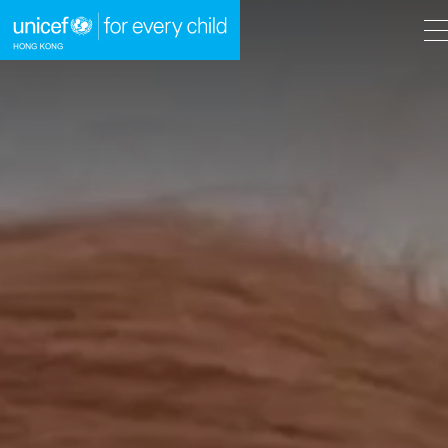
A
A
EN
繁
A
跳到內容（按回車鍵）
主頁
我們的工作
立即行動