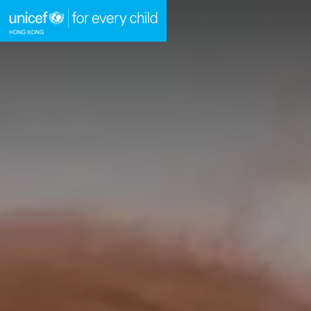
A
A
EN
A
跳到內容（按回車鍵）
主頁
我們的工作
立即行動