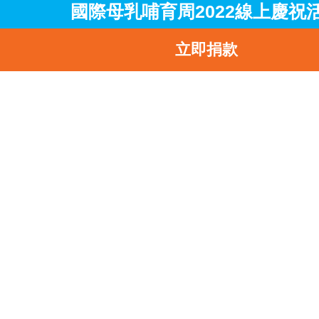
合。他指，「Say Yes To Breastfeeding」運動透
國際母乳哺育周2022線上慶祝
過與各界商會、社福機構的協作，已經成功將母
立即捐款
餵哺的推廣工作覆蓋至超過5,000個企業會員及
萬名專業界別人士的會員網絡。他期望社會各界
繼續對「Say Yes To Breastfeeding」運動的支
持。
活動期間，UNICEF HK更公佈了「2022 國際母
哺育周攝影比賽」的得獎結果。相關攝影比賽在
年5至6月期間進行，鼓勵參加者發揮創意，選擇
在不同場所拍攝記錄在母乳餵哺期間的情景，呼