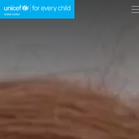
A
A
EN
繁
A
跳到內容（按回車鍵）
主頁
我們的工作
立即行動