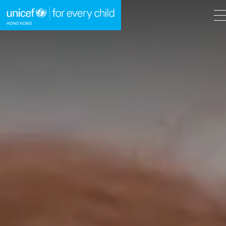
A
A
EN
繁
A
跳到內容（按回車鍵）
主頁
我們的工作
立即行動