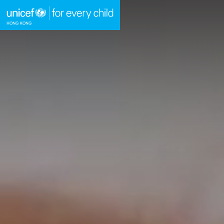
A
A
EN
繁
A
跳到內容（按回車鍵）
主頁
我們的工作
立即行動