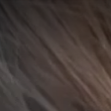
A
A
EN
繁
A