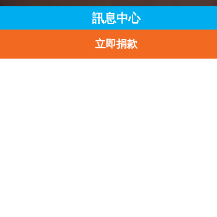
訊息中心
立即捐款
主頁
訊息中心
最新消息
UNICEF HK 30周年活動暨「布施行動」公眾展覽 讓香港市民置
「救災現場」
返
UNICEF HK 30周年活
暨「布施行動」公眾展