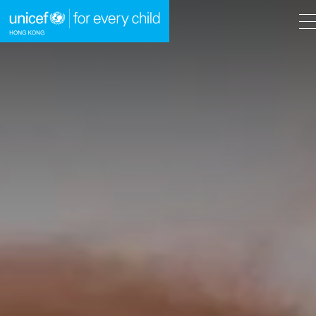
A
A
EN
繁
A
跳到內容（按回車鍵）
主頁
我們的工作
立即行動