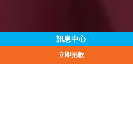
訊息中心
立即捐款
主頁
訊息中心
最新消息
UNICEF HK大使郭晶晶 率領近30名母乳媽媽寶寶 向高永文局
遞交「愛嬰行動」千人聯署聲明 促港府全盤落實《香港守則》
返