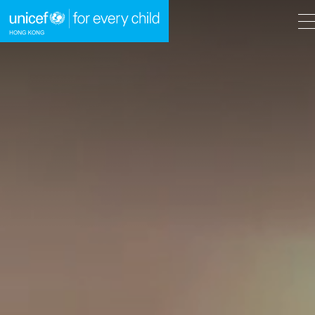
A
A
EN
繁
A
跳到內容（按回車鍵）
主頁
我們的工作
立即行動