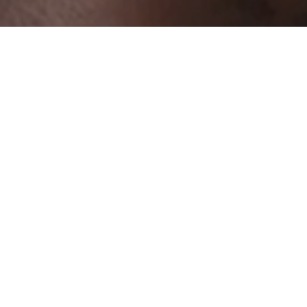
調動救援人員及物資到利比亞 緩解受動亂影響兒童及婦女的燃眉之急
動救援人員及物資到利比
童及婦女的燃眉之急
2011-03-03
分享到