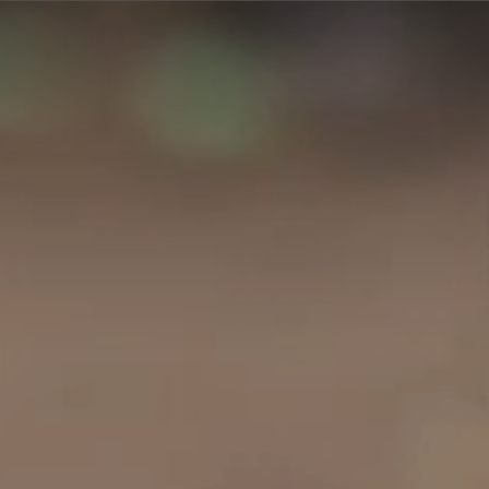
A
A
EN
繁
A