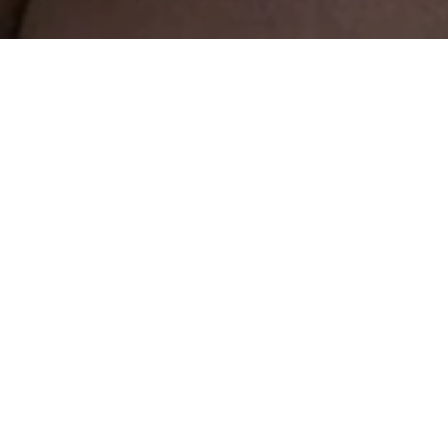
返回
亞 緩解受動亂影響兒