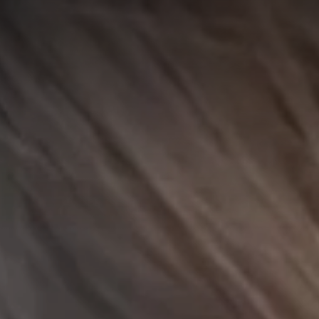
A
A
EN
繁
A