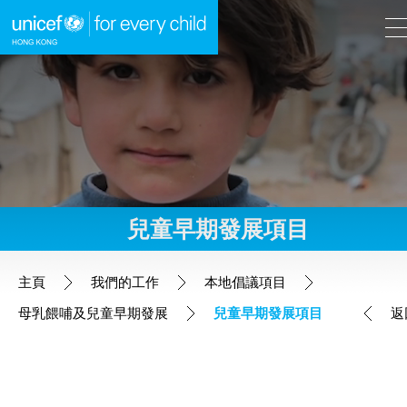
A
A
EN
繁
A
跳到內容（按回車鍵）
兒童早期發展項目
主頁
主頁
我們的工作
本地倡議項目
母乳餵哺及兒童早期發展
兒童早期發展項目
返
我們的工作
全球項目