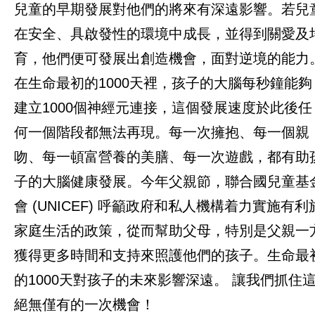
兒童的早期發展對他們的將來有深遠影響。若兒
緊急救援
在安全、具啟發性的環境中成長，並得到關愛及
本地倡議項目
育，他們便可發展出創造機會，面對逆境的能力
應對新冠疫情
在生命最初的1000天裡，孩子的大腦每秒鐘能夠
建立1000個神經元連接，這個發展速度於此後任
母乳餵哺及兒童早期發展
何一個階段都無法再現。每一次擁抱、每一個親
本地合作項目
吻、每一頓富營養的美膳、每一次遊戲，都有助
子的大腦健康發展。今年父親節，聯合國兒童基
本地教育及青年項目
會 (UNICEF) 呼籲政府和私人機構着力實施有利
立即行動
家庭生活的政策，從而幫助父母，特別是父親一
獲得更多時間和支持來照護他們的孩子。生命最
工作成果
的1000天對孩子的未來影響深遠。 讓我們抓住
絕無僅有的一次機會！
關於我們