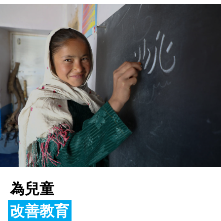
為兒童
為兒童
為兒童
遏止暴力和剝削
助其茁壯成長
改善教育