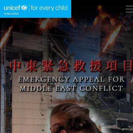
A
A
EN
繁
A
跳到內容（按回車鍵）
主頁
我們的工作
立即行動