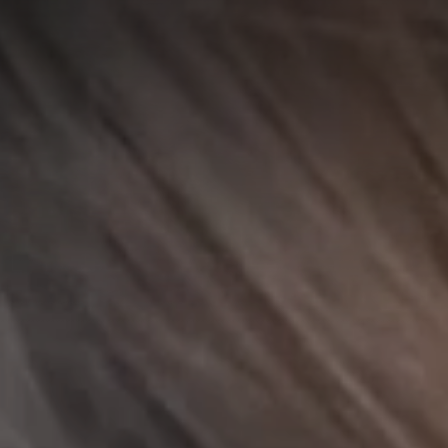
A
A
EN
繁
A