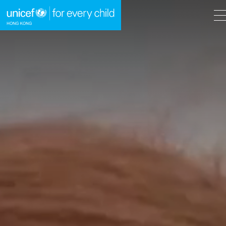
A
A
EN
繁
A
跳到內容（按回車鍵）
主頁
我們的工作
立即行動