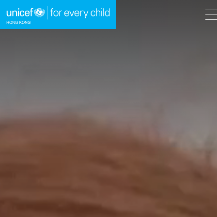
A
A
EN
繁
A
跳到內容（按回車鍵）
主頁
我們的工作
立即行動