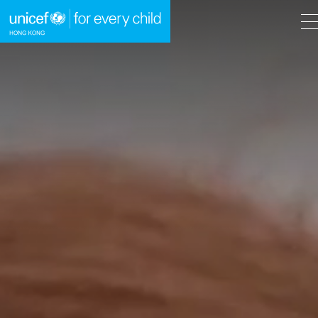
A
A
EN
繁
A
跳到內容（按回車鍵）
主頁
我們的工作
立即行動