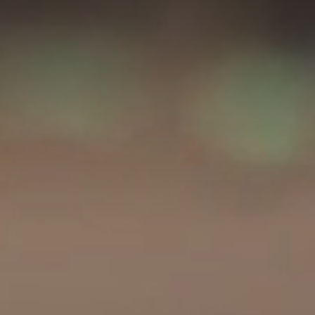
A
A
EN
繁
A