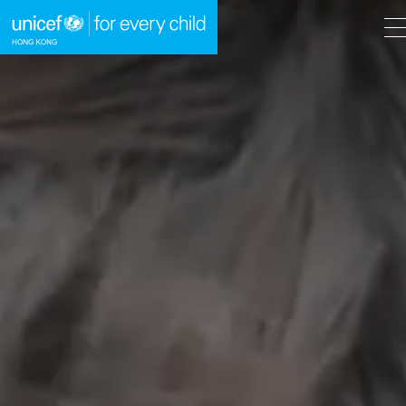
A
A
EN
繁
A
跳到內容（按回車鍵）
主頁
我們的工作
立即行動