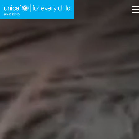
A
A
EN
繁
A
跳到內容（按回車鍵）
主頁
我們的工作
立即行動