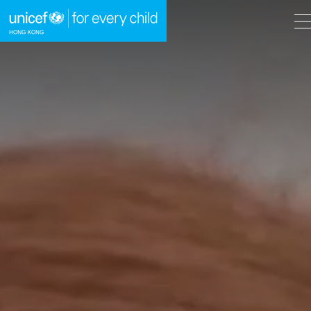
A
A
EN
繁
A
跳到內容（按回車鍵）
主頁
我們的工作
立即行動