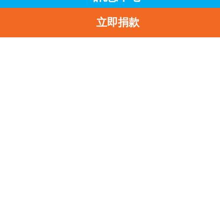
立即捐款
主頁
訊息中心
最新消息
「世界愛滋日」發表《兒童與愛滋病：2010年進展報告》 實現
「愛滋零世代」關鍵在於針對關注弱勢社群
返
「世界愛滋日」發表《
童與愛滋病：2010年進
展報告》 實現「愛滋零