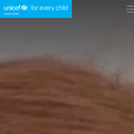
A
A
EN
繁
A
跳到內容（按回車鍵）
主頁
我們的工作
立即行動