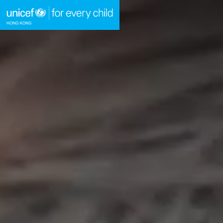
A
A
EN
繁
A
跳到內容（按回車鍵）
主頁
我們的工作
立即行動